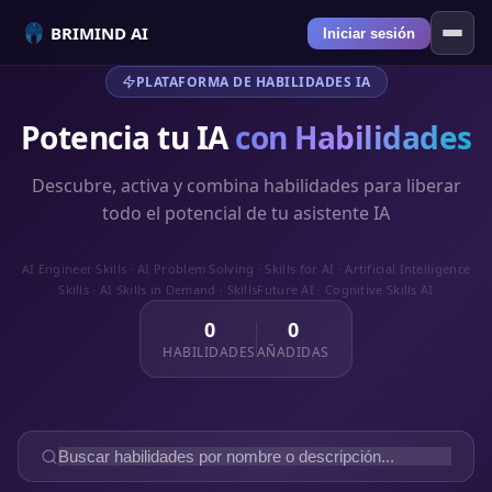
BRIMIND AI
Iniciar sesión
PLATAFORMA DE HABILIDADES IA
Potencia tu IA
con Habilidades
Descubre, activa y combina habilidades para liberar
todo el potencial de tu asistente IA
AI Engineer Skills · AI Problem Solving · Skills for AI · Artificial Intelligence
Skills · AI Skills in Demand · SkillsFuture AI · Cognitive Skills AI
0
0
HABILIDADES
AÑADIDAS